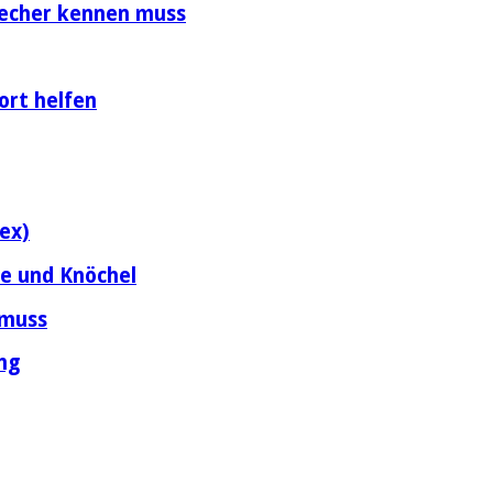
precher kennen muss
ort helfen
ex)
ne und Knöchel
 muss
ng