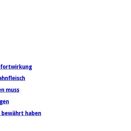
fortwirkung
ahnfleisch
en muss
ngen
h bewährt haben