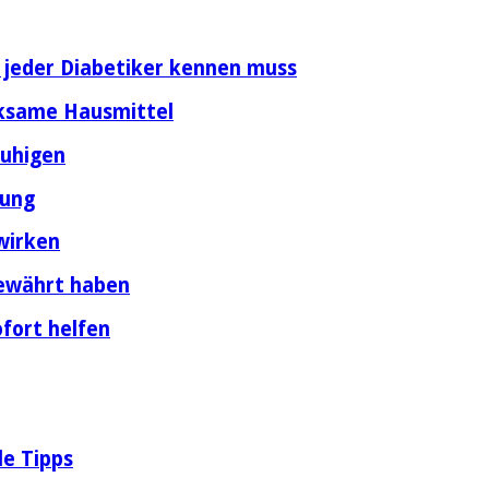
e jeder Diabetiker kennen muss
rksame Hausmittel
ruhigen
dung
wirken
bewährt haben
fort helfen
le Tipps