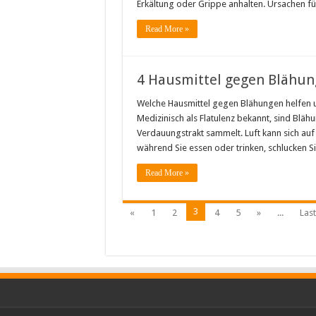
Erkältung oder Grippe anhalten. Ursachen 
Read More »
4 Hausmittel gegen Blähu
Welche Hausmittel gegen Blähungen helfen u
Medizinisch als Flatulenz bekannt, sind Bläh
Verdauungstrakt sammelt. Luft kann sich au
während Sie essen oder trinken, schlucken Si
Read More »
3
«
1
2
4
5
»
...
Last