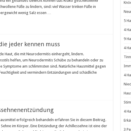
nd ein gesundes Gewicht können das Risiko geschwollener
Knö
wollene Füße zu lindern, sind: viel Wasser trinken Füße in
Neur
ergewicht wenig Salz essen …
5 Ha
4 H
9 Ha
die jeder kennen muss
4 Ha
e Haut, die mit Neurodermitis einhergeht, lindern.
Tinn
stils helfen, um Neurodermitis Schübe zu behandeln oder zu
Immu
ie Symptome am schlimmsten sind. Natürliche Hausmittel gegen
Feuchtigkeit und vermindern Entzündungen und schädliche
4 Ha
Nied
Haus
Stim
essehnenentzündung
4 Ha
ausmittel erfolgreich behandeln erfahren Sie in diesem Beitrag.
Erkä
e Sehne im Körper. Eine Entzündung der Achillessehne ist eine der
3 Pe