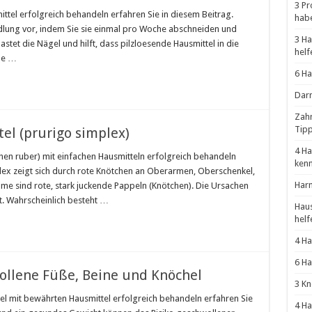
3 Pr
ittel erfolgreich behandeln erfahren Sie in diesem Beitrag.
hab
ndlung vor, indem Sie sie einmal pro Woche abschneiden und
3 Ha
stet die Nägel und hilft, dass pilzloesende Hausmittel in die
helf
le …
6 Ha
Darm
Zahn
Tip
el (prurigo simplex)
4 Ha
chen ruber) mit einfachen Hausmitteln erfolgreich behandeln
ken
plex zeigt sich durch rote Knötchen an Oberarmen, Oberschenkel,
Harn
me sind rote, stark juckende Pappeln (Knötchen). Die Ursachen
t. Wahrscheinlich besteht …
Haus
helf
4 Ha
6 Ha
ollene Füße, Beine und Knöchel
3 Kn
el mit bewährten Hausmittel erfolgreich behandeln erfahren Sie
4 Ha