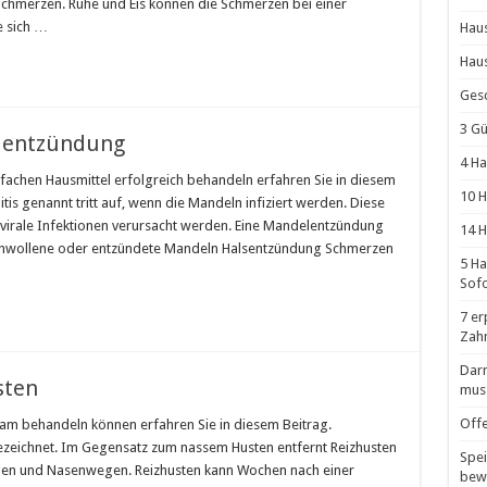
Schmerzen. Ruhe und Eis können die Schmerzen bei einer
e sich …
Haus
Haus
Gesc
3 Gü
lentzündung
4 Ha
fachen Hausmittel erfolgreich behandeln erfahren Sie in diesem
10 H
tis genannt tritt auf, wenn die Mandeln infiziert werden. Diese
 virale Infektionen verursacht werden. Eine Mandelentzündung
14 H
hwollene oder entzündete Mandeln Halsentzündung Schmerzen
5 H
Sof
7 er
Zahn
Darm
sten
mus
Offe
sam behandeln können erfahren Sie in diesem Beitrag.
bezeichnet. Im Gegensatz zum nassem Husten entfernt Reizhusten
Spei
ngen und Nasenwegen. Reizhusten kann Wochen nach einer
bew