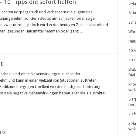
 10 Tipps die sofort helfen
5 Ha
lechten Körpergeruch und verbessern die allgemeine
6 Ha
ur unangenehm, sondern deutet auf Schlacken oder sogar
Sche
ist zwar normal, jedoch wird in der heutigen Zeit als abstoßend
fachen, gesunden Hausmittel hemmen oder ganz …
Würm
Haus
10 M
10 e
t
Blut
n schnell und ohne Nebenwirkungen auch in der
Diab
hm und kann in einer Vielzahl von Situationen auftreten,
Knoc
 Medikamente gegen Übelkeit werden häufig zur Linderung
wirk
st viele negative Nebenwirkungen haben. Hier die Hausmittel,
5 er
ber
7 ef
3 Ha
wirk
lz