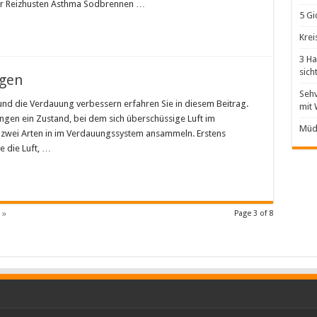
für Reizhusten Asthma Sodbrennen …
5 Gi
Krei
3 Ha
sich
ngen
Sehv
nd die Verdauung verbessern erfahren Sie in diesem Beitrag.
mit 
ungen ein Zustand, bei dem sich überschüssige Luft im
Müd
f zwei Arten in im Verdauungssystem ansammeln. Erstens
e die Luft, …
 »
Page 3 of 8