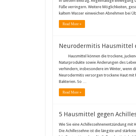
in diesem Beitrag. Regelmäßige Bewegung u
Füße verringern. Weitere Möglichkeiten, gesch
kaltem Wasser einweichen Abnehmen bei Üb
Read More »
Neurodermitis Hausmittel 
Hausmittel können die trockene, juckend
Naturprodukte sowie Änderungen des Lebens
verhindern, insbesondere im Winter, wenn d
Neurodermitis versorgen trockene Haut mit 
Bakterien. So …
Read More »
5 Hausmittel gegen Achill
Wie Sie eine Achillessehnenentzündung mit H
Die Achillessehne ist die längste und stärkst