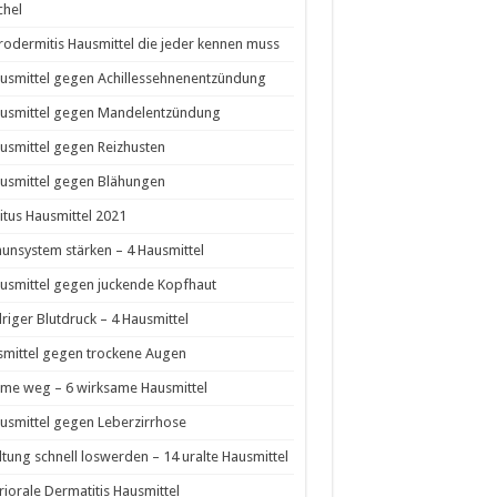
chel
odermitis Hausmittel die jeder kennen muss
usmittel gegen Achillessehnenentzündung
ausmittel gegen Mandelentzündung
usmittel gegen Reizhusten
usmittel gegen Blähungen
itus Hausmittel 2021
nsystem stärken – 4 Hausmittel
usmittel gegen juckende Kopfhaut
riger Blutdruck – 4 Hausmittel
mittel gegen trockene Augen
me weg – 6 wirksame Hausmittel
usmittel gegen Leberzirrhose
ltung schnell loswerden – 14 uralte Hausmittel
riorale Dermatitis Hausmittel